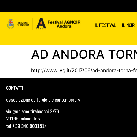
contenuto
IL FESTIVAL
IL NOIR
AD ANDORA TORNA
http://www.ivg.it/2017/06/ad-andora-torna-f
CONTATTI
associazione culturale c|e contemporary
via gerolamo tiraboschi 2/76
20135 milano italy
tel +39 348 9031514